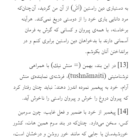
به دستیاری دین راستین (اَشَ) از آن من گردید، آن‌چنان‌که
مرد دانایی یاری خود را از دوستی دریغ نمی‌کند. هرآینه
برخاسته، با همه‌ی پیروان و کسانی که گوش به فرمان
آسمانی دارند با بدخواهان دین راستین برابری کنم و در
برانداختن آنان بکوشم.
[13]
در این بند، بهمن (= منش نيك) با همراهی
توشنامئیتی (tushnãmaiti)، فرشته‌ی نماینده‌ی منش
آرام، خود به پیغمبر نموده اندرز دهند: نباید چنان رفتار کرد
که پیروان دروغ را خوش و پیروان راستی را ناخوش آید.
[14]
پیغمبر از خود با ضمیر و فعل غایب، چون سومین
کس، سخن می‌دارد. چنان‌که در بند سوم همین هات، کشور
خورشیدسان یا جایی که مانند خور روشن و درخشان است،