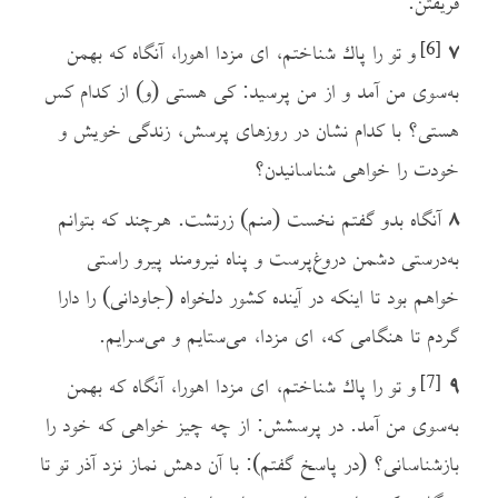
فریفتن.
۷
و تو را پاك شناختم، ای مزدا اهورا، آنگاه که بهمن
[6]
به‌سوی من آمد و از من پرسید: کی هستی (و) از کدام کس
هستی؟ با کدام نشان در روزهای پرسش، زندگی خویش و
خودت را خواهی شناسانیدن؟
۸
آنگاه بدو گفتم نخست (منم) زرتشت. هرچند که بتوانم
به‌درستی دشمن دروغ‌پرست و پناه نیرومند پیرو راستی
خواهم بود تا اینکه در آینده کشور دلخواه (جاودانی) را دارا
گردم تا هنگامی که، ای مزدا، می‌ستایم و می‌سرایم.
۹
و تو را پاك شناختم، ای مزدا اهورا، آنگاه که بهمن
[7]
به‌سوی من آمد. در پرسشش: از چه چیز خواهی که خود را
بازشناسانی؟ (در پاسخ گفتم): با آن دهش نماز نزد آذر تو تا