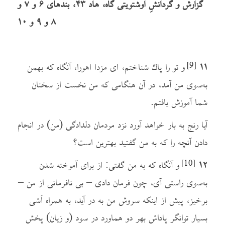
گزارش و گردانشِ اوشتویتی گاه، هاد ۴۳، بندهای ۶ و ۷ و
۸ و ۹ و ۱۰
۱۱
و تو را پاك شناختم، ای مزدا اهورا، آنگاه که بهمن
[9]
به‌سوی من آمد، در آن هنگامی که من نخست از سخنان
شما آموزش یافتم.
آیا رنج به بار خواهد آورد نزد مردمان دلدادگی (من) در انجام
دادن آنچه را که به من گفتید بهترین است؟
۱۲
و آنگاه که به من گفتی: از برای آموخته شدن
[10]
به‌سوی راستی آی، چون فرمان دادی – بی نافرمانی از من –
برخیز، پیش از اینکه سروش من به در آید، به همراه اَشی
بسیار توانگر پاداش بهر دو هماورد در سود (و زیان) پخش