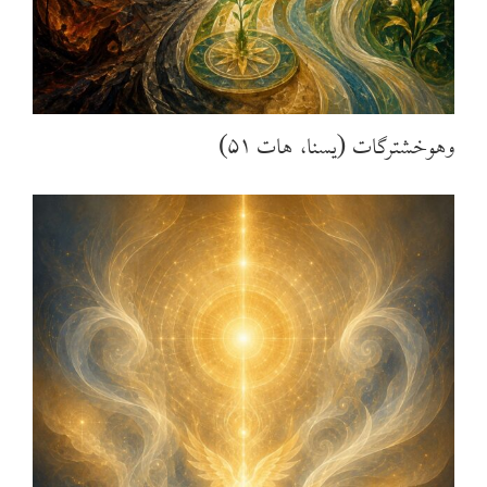
وهوخشترگات (یسنا، هات ۵۱)