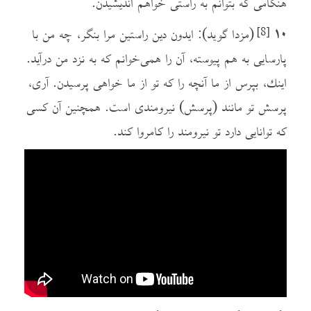
هنگامی که بتوانم به راستی خواهم اندیشیدن.
۱۰
(مزدا گوید): ایدون دین راستین مرا بنگر، چه من با
[8]
پارسایی به هم پیوسته، آن را همی‌خوانم که به نزد من درآید.
اينك، بپرس از ما آنچه را که تو از ما خواهی پرسیدن. آری،
پرسش تو مانند (پرسش) نیرومندی است. همچنین آن کسی
که توانایی دارد تو نیرومند را کامروا کند.