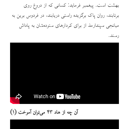
بهشت است. پيغمبر فرماید: کسانی که از دروغ روی
برتابند، روان پاک برگزیده راستی دریابند، در فردوس برین به
میانجی سپندارمذ از برای کردارهای ستوده‌شان به پاداش
رسند.
آن چه از هاد ۴۳ می‌توان آموخت (۱)