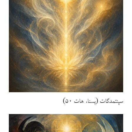
سپنتمدگات (یسنا، هات ۵۰)