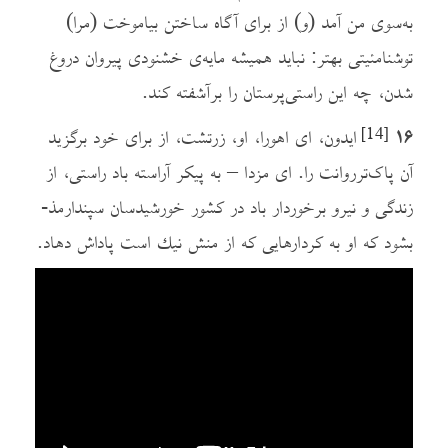
به‌سوی من آمد (و) از برای آگاه ساختن بیاموخت (مرا)
توشنامئیتی بهتر: نباید همیشه مایه‌ی خشنودی پیروان دروغ
شدن، چه این راستی‌پرستان را برآشفته کند.
۱۶
ایدون، ای اهورا، او، زرتشت، از برای خود برگزید
[14]
آن پاک‌ترروانت را. ای مزدا – به پیکر آراسته باد راستی، از
زندگی و نیرو برخوردار باد در کشور خورشیدسان سپندارمذ-
بشود که او به کردارهایی که از منش نيك است پاداش دهاد.