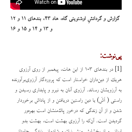
گزارش و گردانشِ اوشتویتی گاه، هاد ۴۳، بندهای ۱۱ و ۱۲
و ۱۳ و ۱۴ و ۱۵ و ۱۶
پی‌نوشت:
[1]
در بندهای ۳-۱ از این هات، پیغمبر از روی آرزوی
هريك از دین‌داران خواستار است که پروردگار آرزوی‌برآورنده
به آرزویشان رساند. آرزوی آنان به نیرو و پایداری رسیدن و
راستی ( اَشَ) یا دین راستین دریافتن و از پاداش برخوردار
شدن و از آن زندگی که درخور پاك‌منشان است بهره‌ور
گردیدن است. آن‌که را آرزوی بهشت است، بهشت بدو
ارزانی و از بخشایش منش نيك و شادمانی زندگی جاودانی