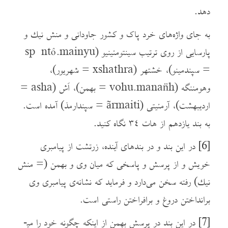
دهد.
به جای واژه‌های خرد پاک و کشور جاودانی و منش نيك و
پارسایی از روی ترتیب سينتومئينيو (spəntô.mainyu
= سپندمینو)، خشتهر (xshathra = شهریور)،
وهومننگه (vohu.manan̈h = بهمن)، اَش (asha =
اردیبهشت)، آرمئیتی (ãrmaiti = سپندارمذ) آمده است.
به بند یازدهم از هات ٣٤ نگاه کنید.
[6]
در این بند و در بندهای آینده، زرتشت از پیامبری
خویش و از پرسش و پاسخی که میان وی و بهمن (= منش
نيك) رفته سخن می‌دارد و فرماید که نشانه‌ی پیامبری وی
برانداختن دروغ و برافراختن راستی است.
[7]
در این بند در پرسش بهمن از اینکه چگونه خود را می­