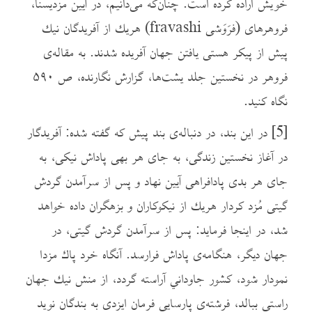
خویش اراده کرده است. چنان‌که می‌دانیم، در آیین مزدیسنا،
فروهرهای (فرَوَشی fravashi) هريك از آفریدگان نیك
پیش از پیکر هستی یافتن جهان آفریده شدند. به مقاله‌ی
فروهر در نخستین جلد یشت‌ها، گزارش نگارنده، ص ۵۹۰
نگاه کنید.
[5]
در این بند، در دنباله‌ی بند پیش که گفته شده: آفریدگار
در آغاز نخستین زندگی، به جای هر بهی پاداش نیکی، به
جای هر بدی پادافراهی آیین نهاد و پس از سرآمدن گردش
گیتی مُزد کردار هريك از نیکوکاران و بزهگران داده خواهد
شد، در اینجا فرماید: پس از سرآمدن گردش گیتی، در
جهان دیگر، هنگامه‌ی پاداش فرارسد. آنگاه خرد پاك مزدا
نمودار شود، کشور جاوداني آراسته گردد، از منش نيك جهان
راستی ببالد، فرشته‌ی پارسایی فرمان ایزدی به بندگان نوید