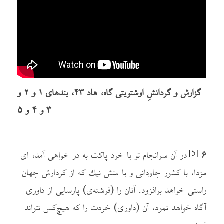
گزارش و گردانشِ اوشتویتی گاه، هاد ۴۳، بندهای ۱ و ۲ و
۳ و ۴ و ۵
۶
در آن سرانجام تو با خرد پاکت به در خواهی آمد، ای
[5]
مزدا، با کشور جاودانی و با منش نيك که از کردارش جهان
راستی خواهد برافزود. آنان را (فرشته‌ی) پارسایی از داوری
آگاه خواهد نمود، آن (داوری) خردت را که هیچ‌کس نتواند