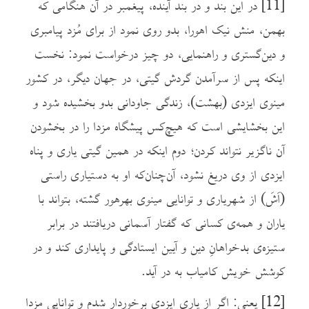
[11]
در این بند و در بند آینده، پیغمبر در آن هنگامی که
بهمن، منش نیک اهورا، بدو روی نمود از برای مُزد پیامبری
و دین‌گستری و راهنمایی، دو چیز درخواست نمود: نخست
اینکه پس از سرآمدن گردش گیتی، در جهان دیگر، در کشور
مینوی ایزدی (بهشت)، زندگی جاودانی بدو بخشیده شود و
این بخشایشی است که هیچ‌کس پیشگاه مزدا را در بخشودن
آن ناگزیر نتواند کردن؛ دوم اینکه در همین گیتی یاری و پناه
ایزدی از وی دریغ نشود، آن‌چنان‌که او به دستیاری راستی
(اَشَ) از شهریاری و توانایی مینوی بهره­ور گشته، بتواند با
یاران و همه‌ی کسانی که گفتار آسمانی دریافتند در برابر
ستیزه‌ی بدخواهانِ دین و آیین ایستادگی و پایداری کند و در
کوشش خویش کامیاب به در آید.
[12]
یعنی: اگر از یاری ایزدی برخوردار شدم و توانایی مزدا