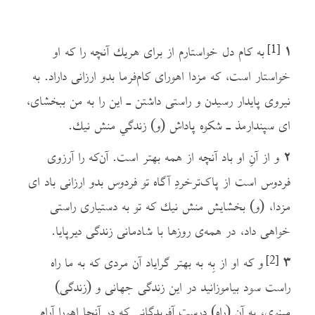
۱
به کام دل خواستارم از برای هريك آنچه را که او
[1]
خواستار است، که مزدا اهورای کام‌فرما بدو ارزانی داراد. به
نیروی پایدار رسیدن و راستی داشتن ـ این را به من ببخشای،
ای سپندارمذ ـ شکوه پاداش (و) زندگي منش نيك.
۲
و از آنِ او باد آنچه از همه بهتر است. آن‌که را آرزوی
فردوس است از پاک‌ترخردِ آگاه تو فردوس بدو ارزانی باد ای
مزدا، (و) بخشايش منش نيك كه تو به دستیاری راستی
خواهی داد، در همه‌ی روزها با شادمانی زندگی دیرپایا.
۳
و که او از بِه به بهتر گرایاد آن مردی که به ما راه
[2]
راست‌ سود بیاموزانید در این زندگی جهانی و (زندگی)
مینوی، به آن (راه) درست آفریدگانی که در آنجا اهورا آرام