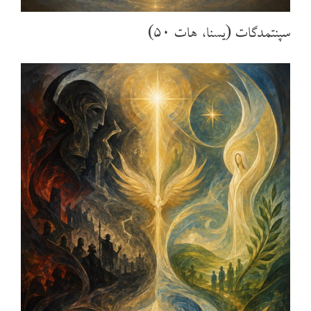
سپنتمدگات (یسنا، هات ۵۰)