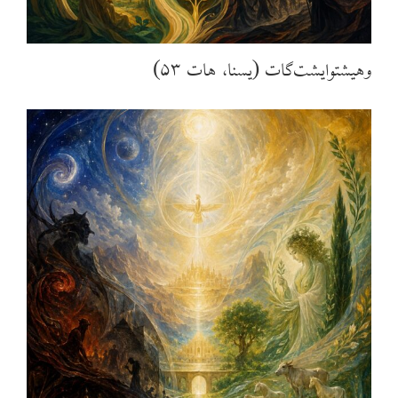
وهیشتوایشت‌گات (یسنا، هات ۵۳)