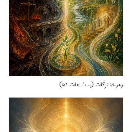
وهوخشترگات (یسنا، هات ۵۱)