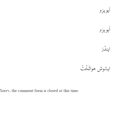
اَیویزو
اَیویزو
ایندْرَ
ایشوش هواثَخْتُ
Sorry, the comment form is closed at this time.