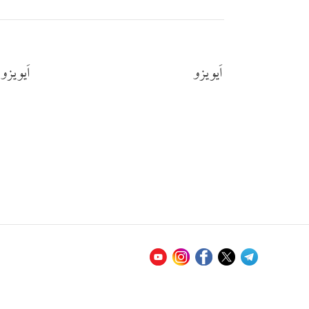
اَیویزو
اَیویزو