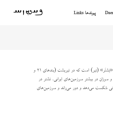
پیوندها
Links
Dae
در پهلوی «اَپُش»، گویا به معنی پوشاننده و از میان برنده‌ی آب، نام دیو خشکسالی و بی‌بارانی و دشمن و هَمِستارِ ایزد «تِشتَر» (تیر) است که در تیریشت (بندهای ۲۱ و
 و سوزان در بیشتر سرزمین‌های ایرانی. تشتر در
ختی شکست می‌دهد و دور می‌راند و سرزمین‌های