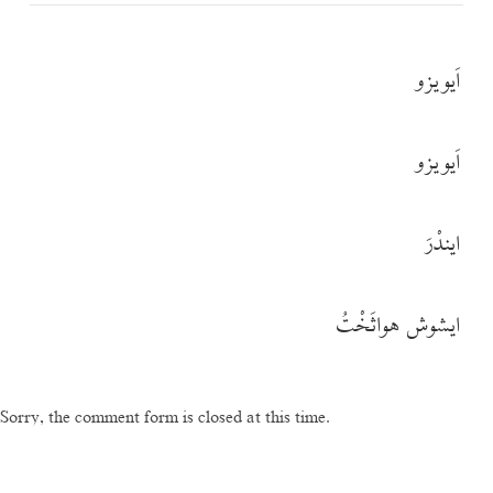
اَیویزو
اَیویزو
ایندْرَ
ایشوش هواثَخْتُ
Sorry, the comment form is closed at this time.