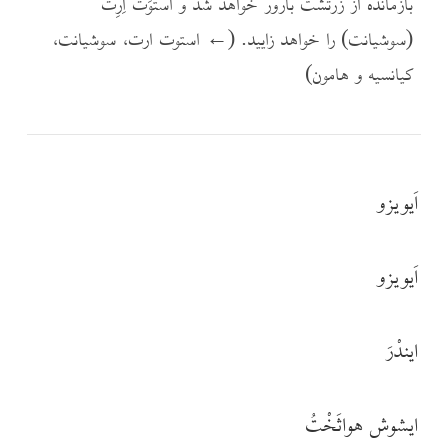
بازمانده از زرتشت بارور خواهد شد و اَستوَت اِرِت
(سوشیانت) را خواهد زایید. (← استوت ارت، سوشیانت،
کیانسیه و هامون)
اَیویزو
اَیویزو
ایندْرَ
ایشوش هواثَخْتُ