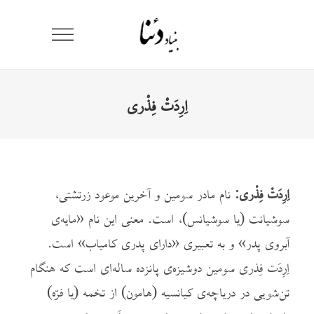
اِرِدَتْ فِذْری
اِرِدَتْ فِذْری:
نام مادر سومین و آخرین موعود زرتشتی،
سوشیانت (یا سوشیانس)، است. معنی این نام «مایه‌ی
آبروی پدر» و به تعبیری «دارای پدری کامیاب» است.
اِرِدَت فِذری سومین دوشیزه‌ی پانزده ساله‌ای است که هنگام
تن‌شویی در دریاچه‌ی کیانسیه (هامون) از تخمه (یا فرّه)