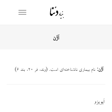
اَژَن
اَژَن:
نام بیماری ناشناخته‌ای است. (وند، فر ۲۰، بند ۶)
اَیویزو