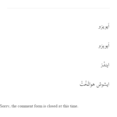
اَیویزو
اَیویزو
ایندْرَ
ایشوش هواثَخْتُ
Sorry, the comment form is closed at this time.