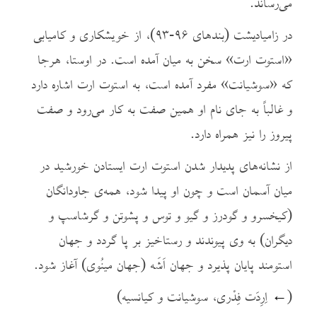
می‌‌‌‌‌رساند.
در زامیادیشت (بندهای ۹۶-۹۳)، از خویشکاری و کامیابی
«استوت ارت» سخن به میان آمده است. در اوستا، هرجا
که «سوشیانت» مفرد آمده است، به استوت ارت اشاره دارد
و غالباً به جای نام او همین صفت به کار می‌رود و صفت
پیروز را نیز همراه دارد.
از نشانه‌‌‌‌‌های پدیدار شدن استوت ارت ایستادن خورشید در
میان آسمان است و چون او پیدا شود، همه‌ی جاودانگان
(کیخسرو و گودرز و گیو و توس و پشوتن و گرشاسپ و
دیگران) به وی پیوندند و رستاخیز بر پا گردد و جهان
استومند پایان پذیرد و جهان اَشَه (جهان مینُوی) آغاز شود.
(
←
اِرِدَت فِدْری، سوشیانت و کیانسیه)