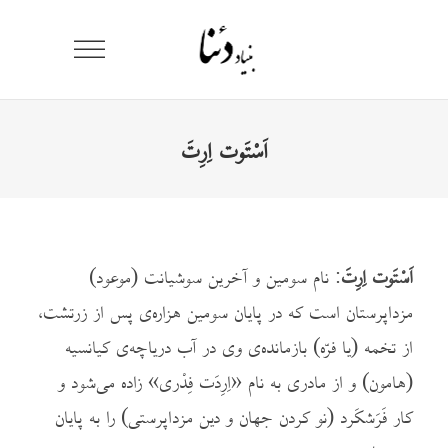
اَسْتَوت اِرِتَ
اَسْتَوت اِرِتَ
: نام سومین و آخرین سوشیانت (موعود)
مزداپرستان است که در پایان سومین هزاره‌ی پس از زرتشت،
از تخمه (یا فرّه) بازمانده‌ی وی در آب دریاچه‌ی کیانسیه
(هامون) و از مادری به نام «اِرِدَت فِدْری» زاده می‌شود و
کار فَرَشکَرد (نو کردن جهان و دین مزداپرستی) را به پایان