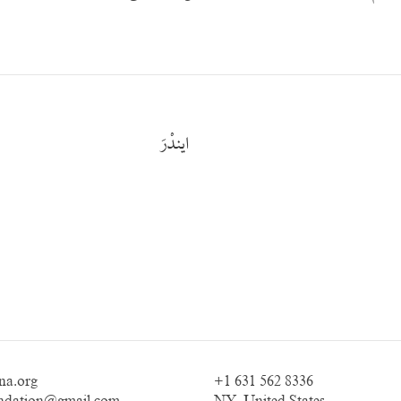
ایندْرَ
na.org
+1 631 562 8336