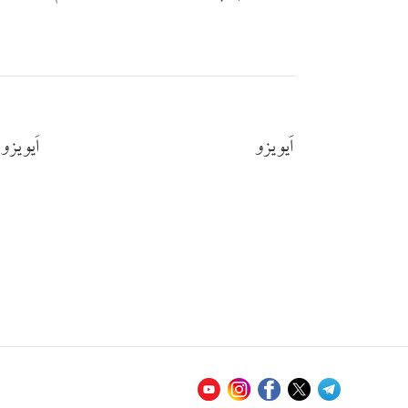
اَیویزو
اَیویزو