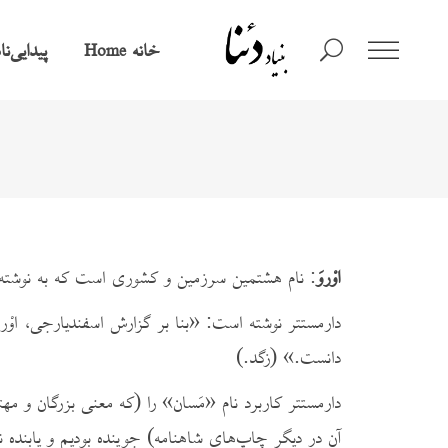
خانه
پیدایی‌ن
Home
اوْروَ
: نام هشتمین سرزمین و کشوری است که به نوشته‌ی وندیداد (فر ۱، بند ۱۱) اهوره‌‌‌‌‌مزدا آن را آفرید. در وندیداد، نام اوْروَ با صفت «دار
دارمستتر نوشته است: «بنا بر گزارش اسفندیارجی، اوْرو
دانست.» (زگد.)
آن در دیگر چاپ‌های شاهنامه) جوینده بودیم و یابنده نب