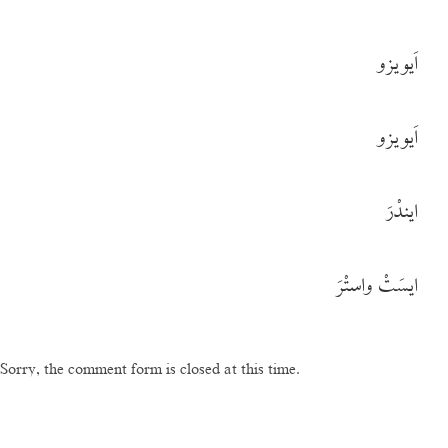
اَیویزو
اَیویزو
ایندْرَ
ایسَتْ واستْرَ
Sorry, the comment form is closed at this time.